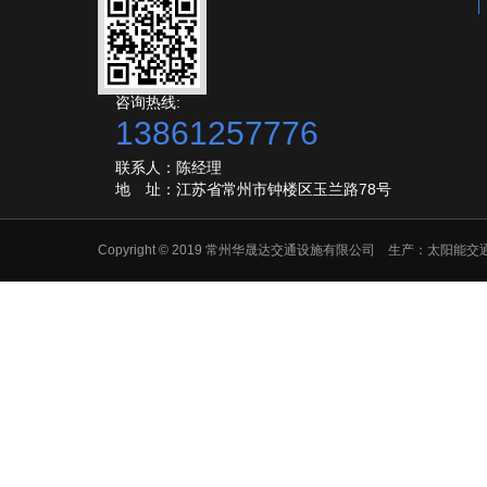
咨询热线:
13861257776
联系人：陈经理
地 址：江苏省常州市钟楼区玉兰路78号
Copyright © 2019
常州华晟达交通设施有限公司
生产：
太阳能交