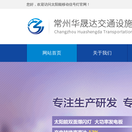
您好，欢迎访问太阳能移动信号灯官网！
网站首页
关于我们