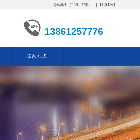
网站地图（
百度
|
谷歌
）
联系我们
13861257776
联系方式