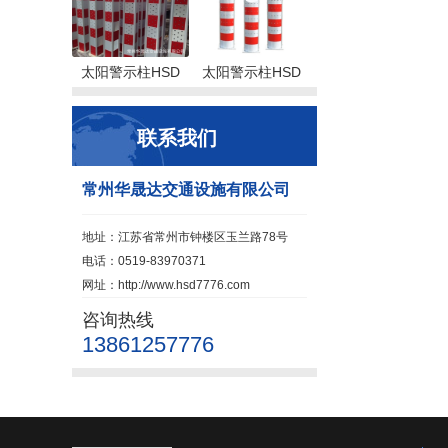
太阳警示柱HSD
太阳警示柱HSD
联系我们
常州华晟达交通设施有限公司
地址：江苏省常州市钟楼区玉兰路78号
电话：0519-83970371
网址：
http://www.hsd7776.com
咨询热线
13861257776