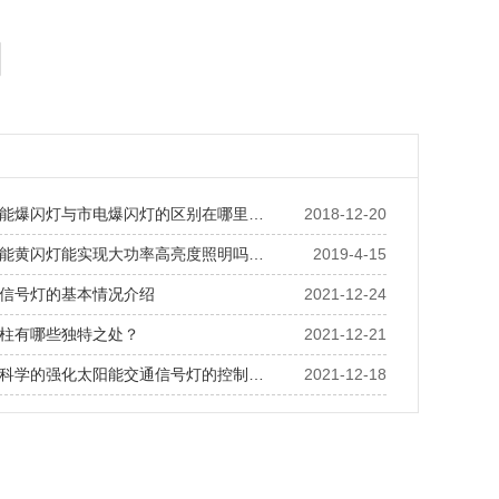
能爆闪灯与市电爆闪灯的区别在哪里…
2018-12-20
能黄闪灯能实现大功率高亮度照明吗…
2019-4-15
信号灯的基本情况介绍
2021-12-24
柱有哪些独特之处？
2021-12-21
科学的强化太阳能交通信号灯的控制…
2021-12-18